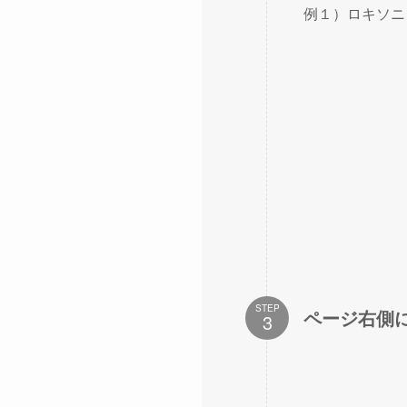
例１）ロキソニ
STEP
ページ右側