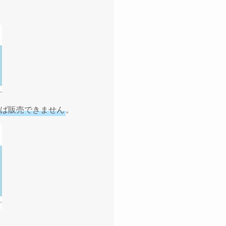
ば販売できません
。