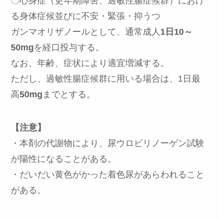
〇心身症（更年期障害、過敏性腸症候群）におけ
る身体症候並びに不安・緊張・抑うつ
ガンマオリザノールとして、通常成人
1日10～
50mg
を経口投与する。
なお、年齢、症状により適宜増減する。
ただし、過敏性腸症候群に用いる場合は、1日最
高
50mg
までとする。
【注意】
・本剤の代謝物により、尿ウロビリノーゲン試験
が陽性になることがある。
・だいだい黄色がかった着色尿があらわれること
がある。