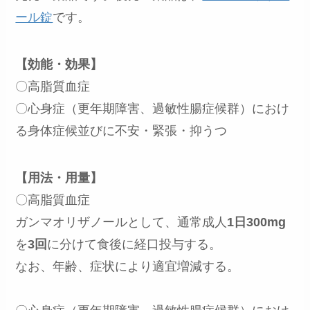
ール錠
です。
【効能・効果】
〇高脂質血症
〇心身症（更年期障害、過敏性腸症候群）におけ
る身体症候並びに不安・緊張・抑うつ
【用法・用量】
〇高脂質血症
ガンマオリザノールとして、通常成人
1日300mg
を
3回
に分けて食後に経口投与する。
なお、年齢、症状により適宜増減する。