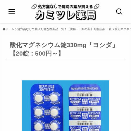
ホーム
処方箋なしで購入可能な医薬品一覧
【便秘・下痢の薬】 取扱品目一覧
酸化マグネシ
酸化マグネシウム錠330mg「ヨシダ」
【20錠：500円～】