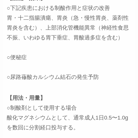
○下記疾患における制酸作用と症状の改善
胃・十二指腸潰瘍、胃炎（急・慢性胃炎、薬剤性
胃炎を含む）、上部消化管機能異常（神経性食思
不振、いわゆる胃下垂症、胃酸過多症を含む）
○便秘症
○尿路蓚酸カルシウム結石の発生予防
【用法・用量】
○制酸剤として使用する場合
酸化マグネシウムとして、通常成人1日0.5〜1.0g
を数回に分割経口投与する。