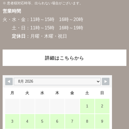
※ 患者様対応時等、出られない場合がございます。
営業時間
火・水・金：11時～15時 16時～20時
土・日：11時～15時 16時～19時
定休日
：月曜・木曜・祝日
詳細はこちらから
月
火
水
木
金
土
日
1
2
3
4
5
6
7
8
9