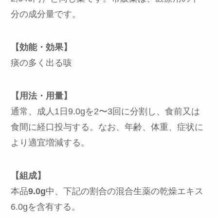
分の成分量です。
【効能・効果】
痰の多く出る咳
【用法・用量】
通常、成人1日9.0gを2〜3回に分割し、食前又は
食間に経口投与する。なお、年齢、体重、症状に
より適宜増減する。
【組成】
本品
9.0g
中、下記の割合の混合生薬の乾燥エキス
6.0gを含有する。