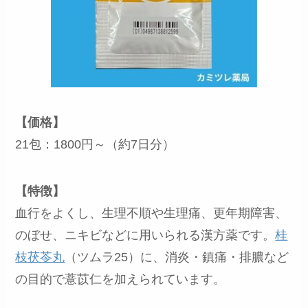
【価格】
21包：1800円～（約7日分）
【特徴】
血行をよくし、生理不順や生理痛、更年期障害、
のぼせ、ニキビなどに用いられる漢方薬です。
桂
枝茯苓丸
（ツムラ25）に、消炎・鎮痛・排膿など
の目的で薏苡仁を加えられています。