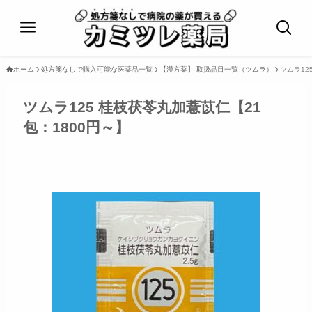
ホーム
処方箋なしで購入可能な医薬品一覧
【漢方薬】 取扱品目一覧（ツムラ）
ツムラ12
ツムラ125 桂枝茯苓丸加薏苡仁【21
包：1800円～】