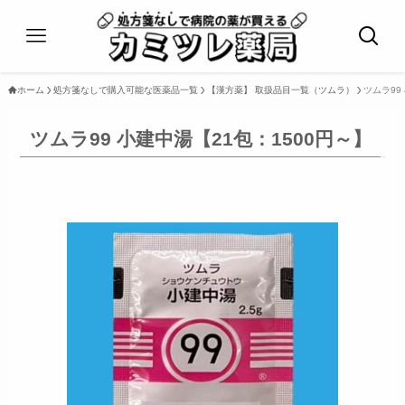
ホーム
処方箋なしで購入可能な医薬品一覧
【漢方薬】 取扱品目一覧（ツムラ）
ツムラ99
ツムラ99 小建中湯【21包：1500円～】