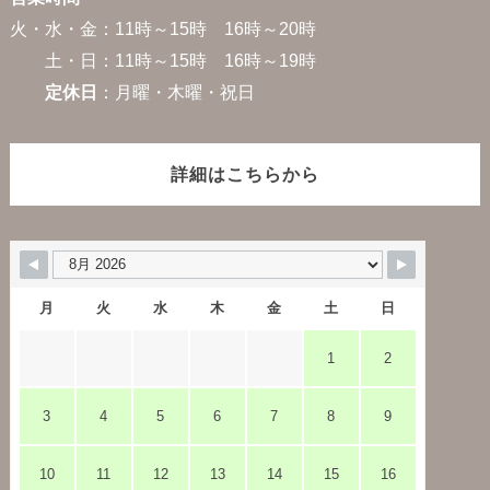
火・水・金：11時～15時 16時～20時
土・日：11時～15時 16時～19時
定休日
：月曜・木曜・祝日
詳細はこちらから
月
火
水
木
金
土
日
1
2
3
4
5
6
7
8
9
10
11
12
13
14
15
16