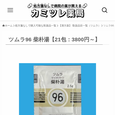
ホーム
処方箋なしで購入可能な医薬品一覧
【漢方薬】 取扱品目一覧（ツムラ）
ツムラ96
ツムラ96 柴朴湯【21包：3800円～】