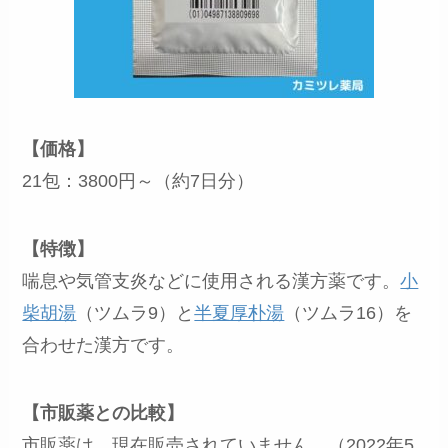
【価格】
21包：3800円～（約7日分）
【特徴】
喘息や気管支炎などに使用される漢方薬です。
小
柴胡湯
（ツムラ9）と
半夏厚朴湯
（ツムラ16）を
合わせた漢方です。
【市販薬との比較】
市販薬は、現在販売されていません。（2022年5