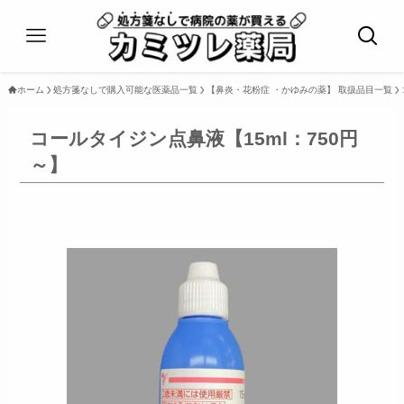
ホーム
処方箋なしで購入可能な医薬品一覧
【鼻炎・花粉症 ・かゆみの薬】 取扱品目一覧
コールタイジン点鼻液【15ml：750円
～】