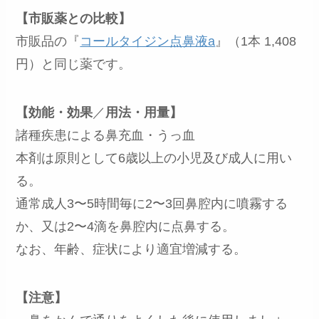
【市販薬との比較】
市販品の『
コールタイジン点鼻液a
』（1本 1,408
円）と同じ薬です。
【効能・効果
／
用法・用量】
諸種疾患による鼻充血・うっ血
本剤は原則として6歳以上の小児及び成人に用い
る。
通常成人3〜5時間毎に2〜3回鼻腔内に噴霧する
か、又は2〜4滴を鼻腔内に点鼻する。
なお、年齢、症状により適宜増減する。
【注意】